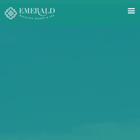
GBAC STAR ™